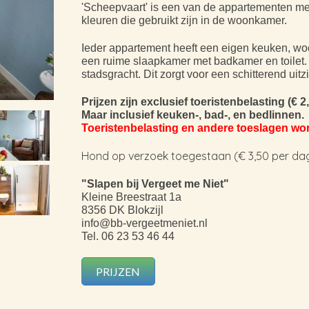
'Scheepvaart' is een van de appartementen met u
kleuren die gebruikt zijn in de woonkamer.
Ieder appartement heeft een eigen keuken, woon
een ruime slaapkamer met badkamer en toilet.
stadsgracht. Dit zorgt voor een schitterend uitz
Prijzen zijn exclusief toeristenbelasting (€ 2
Maar inclusief keuken-, bad-, en bedlinnen.
Toeristenbelasting en andere toeslagen wor
Hond op verzoek toegestaan (€ 3,50 per dag
"Slapen bij Vergeet me Niet"
Kleine Breestraat 1a
8356 DK Blokzijl
info@bb-vergeetmeniet.nl
Tel.
06 23 53 46 44
PRIJZEN