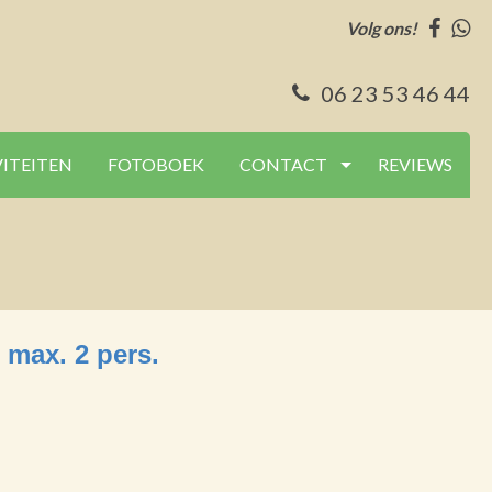
Volg ons!
06 23 53 46 44
VITEITEN
FOTOBOEK
CONTACT
REVIEWS
 max. 2 pers.