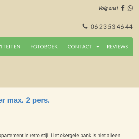
Volg ons!
06 23 53 46 44
VITEITEN
FOTOBOEK
CONTACT
REVIEWS
r max. 2 pers.
rtement in retro stijl. Het okergele bank is niet alleen